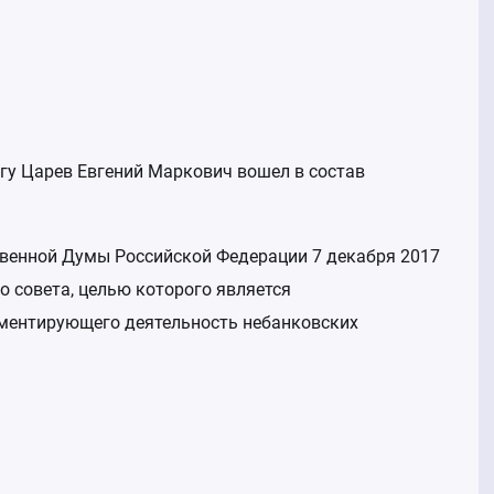
Фотогалерея
Безопасно
Бухгалтер
админист
Арбитраж
гу Царев Евгений Маркович вошел в состав
Информаци
Статистик
Федресур
венной Думы Российской Федерации 7 декабря 2017
Отчетност
о совета, целью которого является
аментирующего деятельность небанковских
Экспертны
финансир
Органы го
Системы 
лизингово