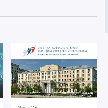
Отчетност
Экспертны
законода
Операцио
Аналитиче
рынка (со
Электрон
АНО «Лок
Кредитное
РА»
Национал
(НБКИ)
НОВАК
Портал DA
залоговых
06 июля 2026