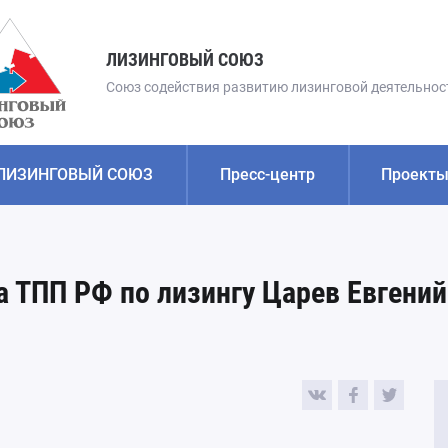
ЛИЗИНГОВЫЙ СОЮЗ
Союз содействия развитию лизинговой деятельнос
Поиск
ЛИЗИНГОВЫЙ СОЮЗ
Пресс-центр
Проект
Состав Совета и члены
Новости
Совет по
квалифик
 ТПП РФ по лизингу Царев Евгений
Опрос
Новости членов и партнеров СОЮ
Интеграци
Гимн
Для СМИ
МОЕС
План работ и мероприятий
Нормативная база лизинга
Экспертны
Партнеры
Аналитические материалы
Экспертны
Видеоматериалы
персонал