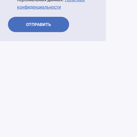
ь в Росфинмониторинг России
конфиденциальности
й совет по вопросам
тельства
ОТПРАВИТЬ
нный лизинг
ские исследования лизингового
вместно с НКР)
ный ПТС
омотивы роста»
 рейтинговое агентство «Эксперт
ьное бюро кредитных историй
 "Реализация непрофильных и
 активов"