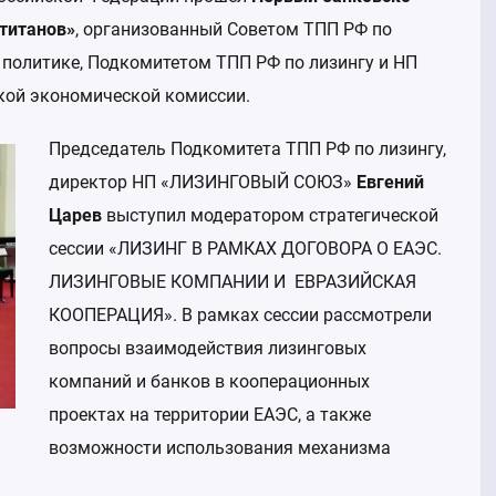
Фотогалерея
 титанов»
, организованный Советом ТПП РФ по
Безопасно
политике, Подкомитетом ТПП РФ по лизингу и НП
Бухгалтер
ой экономической комиссии.
админист
Арбитраж
Председатель Подкомитета ТПП РФ по лизингу,
Информаци
директор НП «ЛИЗИНГОВЫЙ СОЮЗ»
Евгений
Царев
выступил модератором стратегической
Статистик
Федресур
сессии «ЛИЗИНГ В РАМКАХ ДОГОВОРА О ЕАЭС.
ЛИЗИНГОВЫЕ КОМПАНИИ И ЕВРАЗИЙСКАЯ
Отчетност
КООПЕРАЦИЯ». В рамках сессии рассмотрели
Экспертны
вопросы взаимодействия лизинговых
финансир
компаний и банков в кооперационных
Органы го
проектах на территории ЕАЭС, а также
Системы 
возможности использования механизма
лизингово