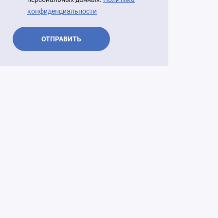
ь в Росфинмониторинг России
конфиденциальности
й совет по вопросам
тельства
ОТПРАВИТЬ
нный лизинг
ские исследования лизингового
вместно с НКР)
ный ПТС
омотивы роста»
 рейтинговое агентство «Эксперт
ьное бюро кредитных историй
 "Реализация непрофильных и
 активов"