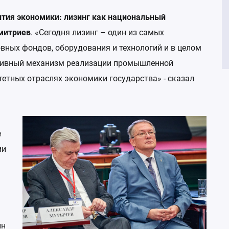
Отчетност
ития экономики: лизинг как национальный
Экспертны
законода
митриев
. «Сегодня лизинг – один из самых
ных фондов, оборудования и технологий и в целом
Операцио
тивный механизм реализации промышленной
Аналитиче
тетных отраслях экономики государства» - сказал
рынка (со
Электрон
АНО «Лок
е
Кредитное
РА»
ии
Национал
(НБКИ)
НОВАК
Портал DA
лн
залоговых