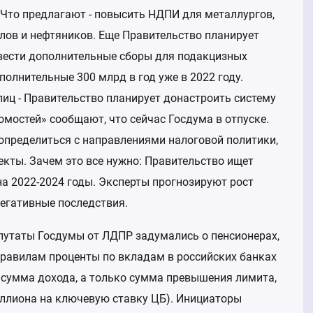
Фотогалерея
Что предлагают - повысить НДПИ для металлургов,
Безопасно
лов и нефтяников. Еще Правительство планирует
Бухгалтер
вести дополнительные сборы для подакцизных
админист
олнительные 300 млрд в год уже в 2022 году.
Арбитраж
иц - Правительство планирует донастроить систему
Информаци
мостей» сообщают, что сейчас Госдума в отпуске.
Статистик
определиться с направлениями налоговой политики,
Федресур
екты. Зачем это все нужно: Правительство ищет
Отчетност
а 2022-2024 годы. Эксперты прогнозируют рост
негативные последствия.
Экспертны
финансир
епутаты Госдумы от ЛДПР задумались о пенсионерах,
Органы го
равилам проценты по вкладам в российских банках
Системы 
 сумма дохода, а только сумма превышения лимита,
лизингово
ллиона на ключевую ставку ЦБ). Инициаторы