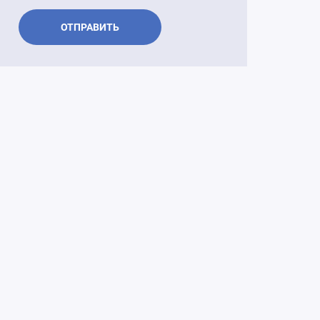
ь в Росфинмониторинг России
й совет по вопросам
ОТПРАВИТЬ
тельства
нный лизинг
ские исследования лизингового
вместно с НКР)
ный ПТС
омотивы роста»
 рейтинговое агентство «Эксперт
ьное бюро кредитных историй
 "Реализация непрофильных и
 активов"