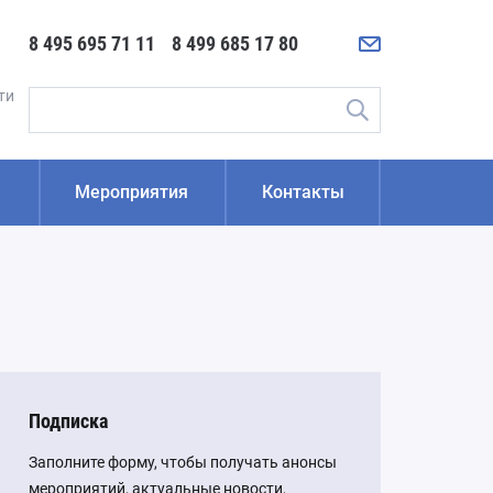
8 495 695 71 11
8 499 685 17 80
ти
Введите
поисковую
фразу
ы
Мероприятия
Контакты
 профессиональным
ациям финансового рынка
ЗА
онный процесс в рамках ЕАЭС
Подписка
й Совет Цифровой лизинг
й совет по управлению
Заполните форму, чтобы получать анонсы
ом
мероприятий, актуальные новости,