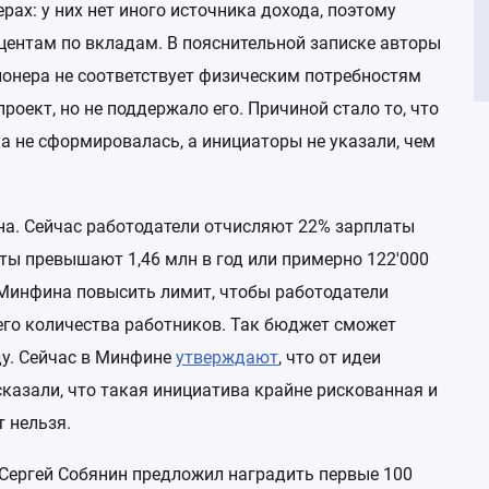
Отчетност
рах: у них нет иного источника дохода, поэтому
Экспертны
центам по вкладам. В пояснительной записке авторы
законода
онера не соответствует физическим потребностям
Операцио
роект, но не поддержало его. Причиной стало то, что
а не сформировалась, а инициаторы не указали, чем
Аналитиче
рынка (со
Электрон
на. Сейчас работодатели отчисляют 22% зарплаты
АНО «Лок
аты превышают 1,46 млн в год или примерно 122'000
Кредитное
х Минфина повысить лимит, чтобы работодатели
РА»
его количества работников. Так бюджет сможет
Национал
ду. Сейчас в Минфине
утверждают
, что от идеи
(НБКИ)
казали, что такая инициатива крайне рискованная и
НОВАК
 нельзя.
Портал DA
Сергей Собянин предложил наградить первые 100
залоговых